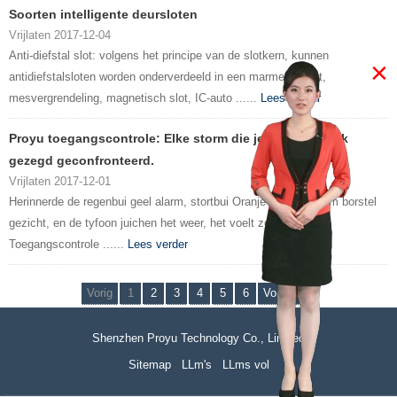
Soorten intelligente deursloten
Vrijlaten 2017-12-04
Anti-diefstal slot: volgens het principe van de slotkern, kunnen
×
antidiefstalsloten worden onderverdeeld in een marmeren slot,
mesvergrendeling, magnetisch slot, IC-auto ......
Lees verder
Proyu toegangscontrole: Elke storm die je, ik ben eerlijk
gezegd geconfronteerd.
Vrijlaten 2017-12-01
Herinnerde de regenbui geel alarm, stortbui Oranje politie stroom borstel
gezicht, en de tyfoon juichen het weer, het voelt zo zuur.
Toegangscontrole ......
Lees verder
Vorig
1
2
3
4
5
6
Volgende
Shenzhen Proyu Technology Co., Limited
Sitemap
LLm's
LLms vol