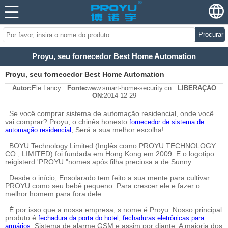
Procurar
Proyu, seu fornecedor Best Home Automation
Proyu, seu fornecedor Best Home Automation
Autor:
Ele Lancy
Fonte:
www.smart-home-security.cn
LIBERAÇÃO
ON:
2014-12-29
Se você comprar sistema de automação residencial, onde você
vai comprar? Proyu, o chinês honesto
fornecedor de sistema de
, Será a sua melhor escolha!
automação residencial
BOYU Technology Limited (Inglês como PROYU TECHNOLOGY
CO., LIMITED) foi fundada em Hong Kong em 2009. E o logotipo
reigisterd 'PROYU "nomes após filha preciosa a de Sunny.
Desde o início, Ensolarado tem feito a sua mente para cultivar
PROYU como seu bebê pequeno. Para crescer ele e fazer o
melhor homem para fora dele.
É por isso que a nossa empresa; s nome é Proyu. Nosso principal
produto é
,
fechadura da porta do hotel
fechaduras eletrônicas para
, Sistema de alarme GSM e assim por diante. A maioria dos
armários