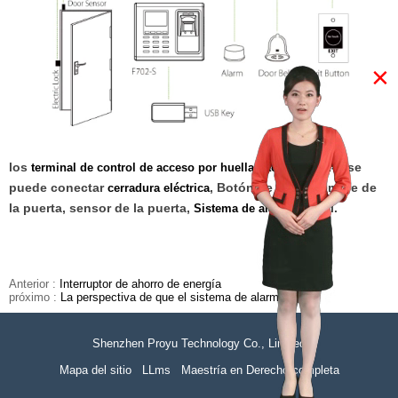
×
los
F702-S se
terminal de control de acceso por huella dactilar
puede conectar
, Botón de salida, timbre de
cerradura eléctrica
la puerta, sensor de la puerta,
y así.
Sistema de alarmas
Anterior :
Interruptor de ahorro de energía
próximo :
La perspectiva de que el sistema de alarma
Shenzhen Proyu Technology Co., Limited
Mapa del sitio
LLms
Maestría en Derecho completa