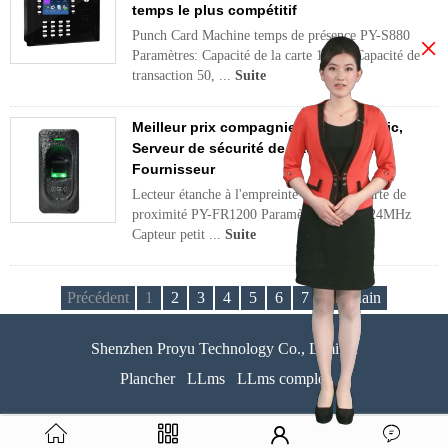
temps le plus compétitif
Punch Card Machine temps de présence PY-S880
×
Paramètres: Capacité de la carte 10000 Capacité de
transaction 50, ...
Suite
Meilleur prix compagnie de carte Temic,
Serveur de sécurité de haute sécurité
Fournisseur
Lecteur étanche à l'empreinte digitale et carte de
proximité PY-FR1200 Paramètres: CPU 324MHz
Capteur petit ...
Suite
Précédent
1
2
3
4
5
6
7
Prochain
Shenzhen Proyu Technology Co., Limited
Plancher
LLms
LLms complet