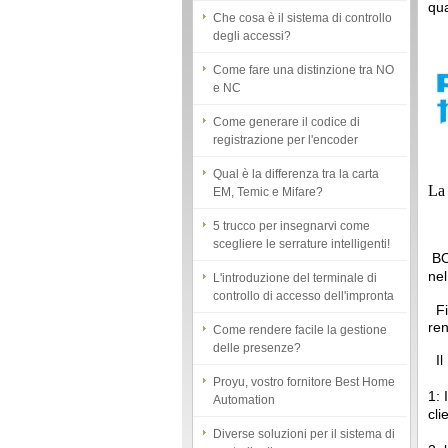
degli accessi?
qu
Come fare una distinzione tra NO
e NC
Come generare il codice di
registrazione per l'encoder
Qual è la differenza tra la carta
EM, Temic e Mifare?
La 
5 trucco per insegnarvi come
scegliere le serrature intelligenti!
L'introduzione del terminale di
BO
controllo di accesso dell'impronta
nel
digitale
Come rendere facile la gestione
Fin
delle presenze?
ren
Proyu, vostro fornitore Best Home
Il 
Automation
1: 
Diverse soluzioni per il sistema di
cli
controllo di accesso