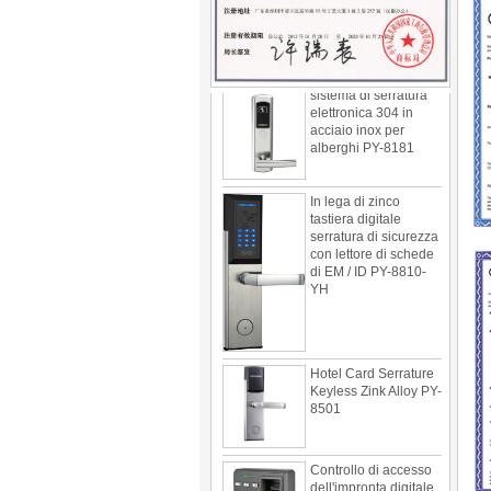
albergo motel PY-
8392
sistema di serratura
elettronica 304 in
acciaio inox per
alberghi PY-8181
In lega di zinco
tastiera digitale
serratura di sicurezza
con lettore di schede
di EM / ID PY-8810-
YH
Hotel Card Serrature
Keyless Zink Alloy PY-
8501
Controllo di accesso
dell'impronta digitale
Standalone PY-X7