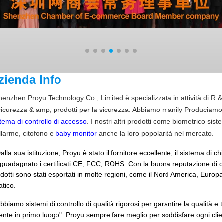
zienda Info
henzhen Proyu Technology Co., Limited è specializzata in attività di R 
sicurezza & amp; prodotti per la sicurezza. Abbiamo manily Produciamo
tema di controllo di accesso
. I nostri altri prodotti come biometrico si
llarme, citofono e
baby monitor
anche la loro popolarità nel mercato.
la sua istituzione, Proyu è stato il fornitore eccellente, il sistema di ch
guadagnato i certificati CE, FCC, ROHS. Con la buona reputazione di qual
dotti sono stati esportati in molte regioni, come il Nord America, Europ
atico.
iamo sistemi di controllo di qualità rigorosi per garantire la qualità e 
iente in primo luogo". Proyu sempre fare meglio per soddisfare ogni clie