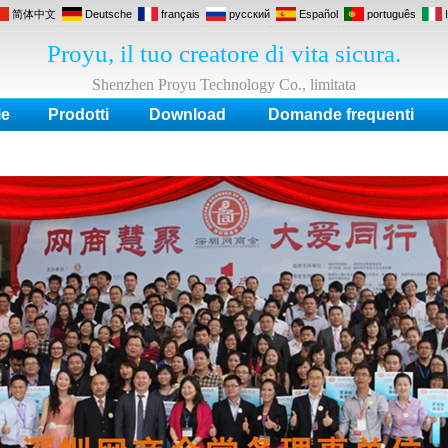
简体中文
Deutsche
français
русский
Español
português
Proyu, il tuo creatore di vita sicura.
Shenzhen Proyu Technology Co., limitata
ie
Prodotti
Download
Domande frequenti
ontrollo accessi, Serratura elettrica, Lettore Rfid, Alimentatore, Interruttore risparm