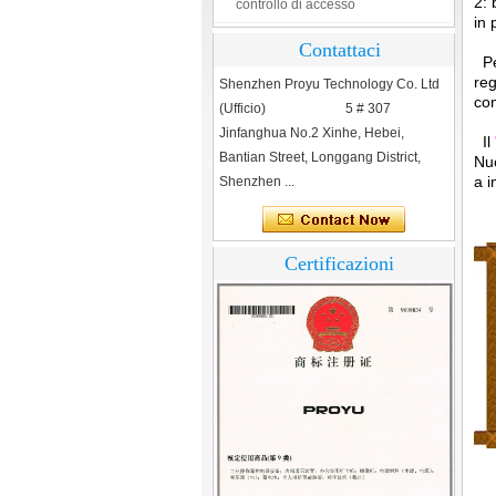
2: 
Tresses porta impronte sono
in 
essenziali per la sicurezza
Contattaci
Per
Che cosa è il sistema di controllo
reg
Shenzhen Proyu Technology Co. Ltd
degli accessi?
co
(Ufficio) 5 # 307
Jinfanghua No.2 Xinhe, Hebei,
Il
Bantian Street, Longgang District,
Nuo
a i
Shenzhen ...
Certificazioni