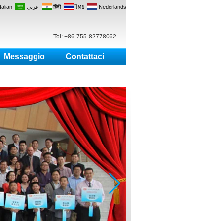
Italian
عربى
हिंदी
ไทย
Nederlands
Tel: +86-755-82778062
Messaggio
Contattaci
io energetico, Pulsante uscita.