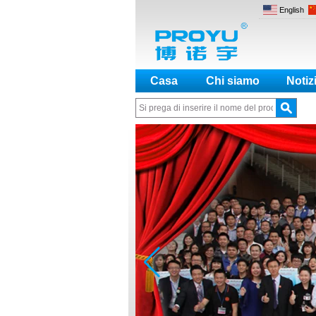
English
Casa
Chi siamo
Notiz
Parole chiave interessanti:
Serratura hotel, C
Come fare una distinzione tra NO
e NC