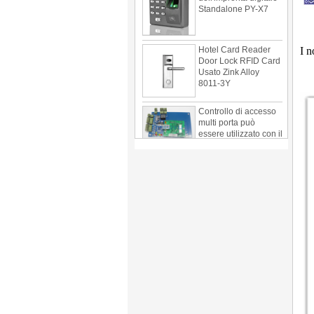
Hotel Card Reader
Door Lock RFID Card
I n
Usato Zink Alloy
8011-3Y
Controllo di accesso
multi porta può
essere utilizzato con il
lettore di schede 1
anta, due porte, tre
porte PY-1000
Home Security
3.5inch Digital
Peephole del visore
del portello Con foto
Acquisizione e Video
Recording PY-V518
Stella valutazione
Design elegante
coreano RF serratura
con chiave magnetica
PY-8393
Nuova venente