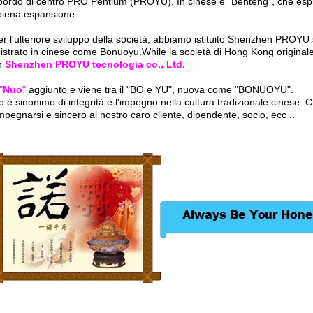
bordo di centro PRO Pentium (PROYU). In cinese è "Benteng", che espr
piena espansione.
 l'ulteriore sviluppo della società, abbiamo istituito Shenzhen PROYU so
istrato in cinese come Bonuoyu.While la società di Hong Kong originale 
n
Shenzhen PROYU tecnologia co., Ltd.
"
Nuo
"
aggiunto e viene tra il "BO e YU", nuova come "BONUOYU".
 è sinonimo di integrità e l'impegno nella cultura tradizionale cinese. 
mpegnarsi e sincero al nostro caro cliente, dipendente, socio, ecc ..