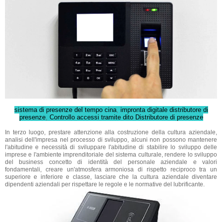
sistema di presenze del tempo cina
,
impronta digitale distributore di
presenze
,
Controllo accessi tramite dito Distributore di presenze
In terzo luogo, prestare attenzione alla costruzione della cultura aziendale,
analisi dell'impresa nel processo di sviluppo, alcuni non possono mantenere
l'abitudine e necessità di sviluppare l'abitudine di stabilire lo sviluppo delle
imprese e l'ambiente imprenditoriale del sistema culturale, rendere lo sviluppo
del business concetto di identità del personale aziendale e valori
fondamentali, creare un'atmosfera armoniosa di rispetto reciproco tra un
superiore e inferiore e classe, lasciare che la cultura aziendale diventare
dipendenti aziendali per rispettare le regole e le normative del lubrificante.