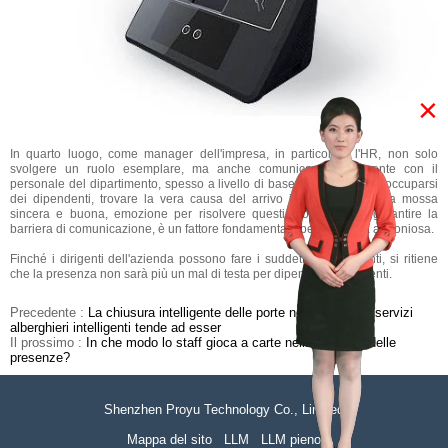
×
In quarto luogo, come manager dell'impresa, in particolare l'HR, non solo
svolgere un ruolo esemplare, ma anche comunicare pienamente con il
personale del dipartimento, spesso a livello di base per parlare, preoccuparsi
dei dipendenti, trovare la vera causa del arrivo in ritardo, con una mossa
sincera e buona, emozione per risolvere questi problemi, per garantire la
barriera di comunicazione, è un fattore fondamentale per l'impresa armoniosa.
Finché i dirigenti dell'azienda possono fare i suddetti quattro punti, si ritiene
che la presenza non sarà più un mal di testa per dipendenti e dirigenti.
Precedente :
La chiusura intelligente delle porte nel settore dei servizi
alberghieri intelligenti tende ad esser
Il prossimo :
In che modo lo staff gioca a carte nella gestione delle
presenze?
Shenzhen Proyu Technology Co., Limited
Mappa del sito
LLM
LLM pieno