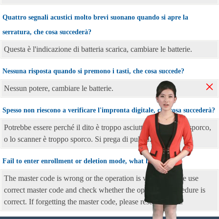
Quattro segnali acustici molto brevi suonano quando si apre la
serratura, che cosa succederà?
Questa è l'indicazione di batteria scarica, cambiare le batterie.
Nessuna risposta quando si premono i tasti, che cosa succede?
×
Nessun potere, cambiare le batterie.
Spesso non riescono a verificare l'impronta digitale, che cosa succederà?
Potrebbe essere perché il dito è troppo asciutto, o bagnato o sporco,
o lo scanner è troppo sporco. Si prega di pulirla.
Fail to enter enrollment or deletion mode, what happen?
The master code is wrong or the operation is wrong. Please use
correct master code and check whether the operation procedure is
correct. If forgetting the master code, please reset the lock.