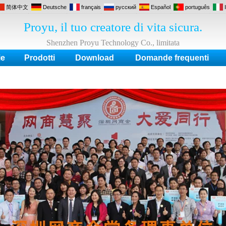
简体中文
Deutsche
français
русский
Español
português
Proyu, il tuo creatore di vita sicura.
Shenzhen Proyu Technology Co., limitata
ie
Prodotti
Download
Domande frequenti
ontrollo accessi, Serratura elettrica, Lettore Rfid, Alimentatore, Interruttore risparm