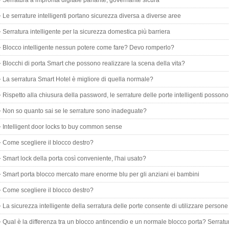
Serratura a impronta digitale parlante, governante sicura
Le serrature intelligenti portano sicurezza diversa a diverse aree
Serratura intelligente per la sicurezza domestica più barriera
Blocco intelligente nessun potere come fare? Devo romperlo?
Blocchi di porta Smart che possono realizzare la scena della vita?
La serratura Smart Hotel è migliore di quella normale?
Rispetto alla chiusura della password, le serrature delle porte intelligenti possono
Non so quanto sai se le serrature sono inadeguate?
Intelligent door locks to buy common sense
Come scegliere il blocco destro?
Smart lock della porta così conveniente, l'hai usato?
Smart porta blocco mercato mare enorme blu per gli anziani ei bambini
Come scegliere il blocco destro?
La sicurezza intelligente della serratura delle porte consente di utilizzare person
indipendent
Qual è la differenza tra un blocco antincendio e un normale blocco porta? Serratu