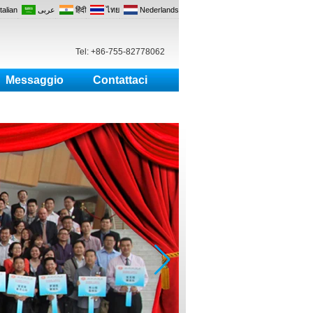
Italian
عربى
हिंदी
ไทย
Nederlands
Tel: +86-755-82778062
Messaggio
Contattaci
io energetico, Pulsante uscita.