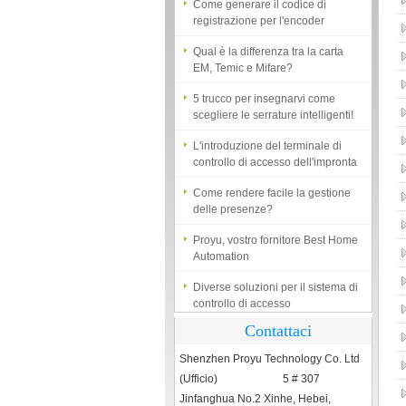
registrazione per l'encoder
Qual è la differenza tra la carta
EM, Temic e Mifare?
5 trucco per insegnarvi come
scegliere le serrature intelligenti!
L'introduzione del terminale di
controllo di accesso dell'impronta
digitale
Come rendere facile la gestione
delle presenze?
Proyu, vostro fornitore Best Home
Automation
Diverse soluzioni per il sistema di
controllo di accesso
Tresses porta impronte sono
Contattaci
essenziali per la sicurezza
Shenzhen Proyu Technology Co. Ltd
Che cosa è il sistema di controllo
(Ufficio) 5 # 307
degli accessi?
Jinfanghua No.2 Xinhe, Hebei,