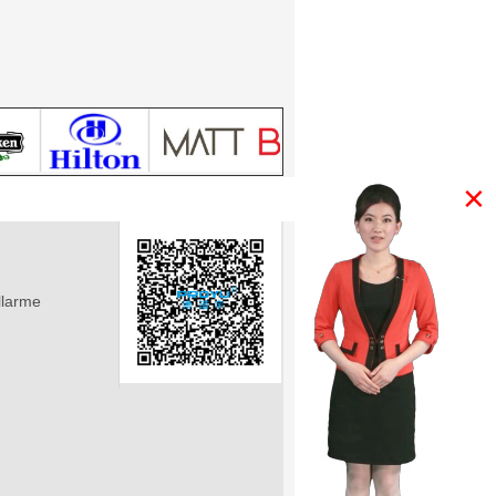
×
llarme