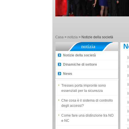
5 trucco per insegnarvi come
scegliere le serrature intelligenti!
L'introduzione del terminale di
controllo di accesso dell'impronta
digitale
Come rendere facile la gestione
Casa
>
notizia
>
Notizie della società
delle presenze?
N
notizia
Proyu, vostro fornitore Best Home
Notizie della società
Automation
Dinamiche di settore
Diverse soluzioni per il sistema di
controllo di accesso
News
Tresses porta impronte sono
essenziali per la sicurezza
Che cosa è il sistema di controllo
degli accessi?
Come fare una distinzione tra NO
e NC
Come generare il codice di