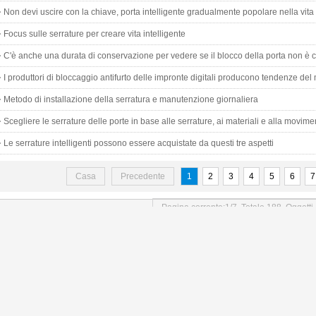
do
Non devi uscire con la chiave, porta intelligente gradualmente popolare nella vita
Focus sulle serrature per creare vita intelligente
C'è anche una durata di conservazione per vedere se il blocco della porta non è 
I produttori di bloccaggio antifurto delle impronte digitali producono tendenze del 
Metodo di installazione della serratura e manutenzione giornaliera
Scegliere le serrature delle porte in base alle serrature, ai materiali e alla movim
Le serrature intelligenti possono essere acquistate da questi tre aspetti
Casa
Precedente
1
2
3
4
5
6
7
Pagina corrente:1/7 Totale 188 Oggetti