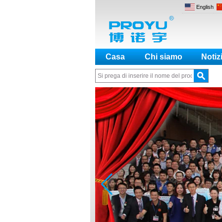
English
Casa
Chi siamo
Notiz
Parole chiave interessanti:
Serratura hotel, C
Come fare una distinzione tra NO
e NC
Come generare il codice di
registrazione per l'encoder
Qual è la differenza tra la carta
EM, Temic e Mifare?