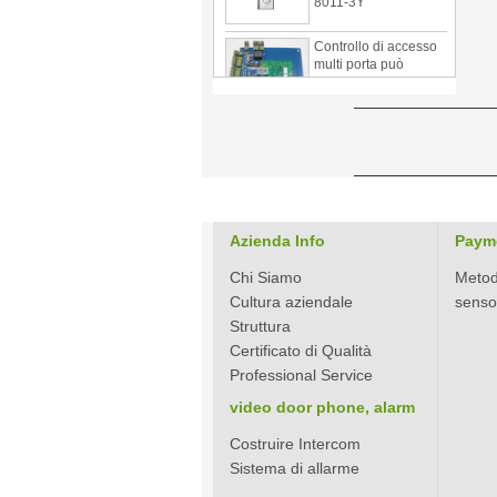
Controllo di accesso
multi porta può
essere utilizzato con il
lettore di schede 1
anta, due porte, tre
porte PY-1000
Home Security
3.5inch Digital
Peephole del visore
del portello Con foto
Acquisizione e Video
Recording PY-V518
Azienda Info
Paym
Stella valutazione
Chi Siamo
Metod
Design elegante
Cultura aziendale
senso 
coreano RF serratura
con chiave magnetica
Struttura
PY-8393
Certificato di Qualità
Nuova venente
Professional Service
migliore mai coreano
stile Keyless Hotel
video door phone, alarm
porta serratura PY-
8391
Costruire Intercom
system
Sistema di allarme
Nuova venuta hotel